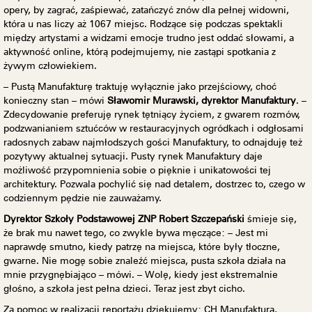
opery, by zagrać, zaśpiewać, zatańczyć znów dla pełnej widowni,
która u nas liczy aż 1067 miejsc. Rodzące się podczas spektakli
między artystami a widzami emocje trudno jest oddać słowami, a
aktywność online, którą podejmujemy, nie zastąpi spotkania z
żywym człowiekiem.
– Pustą Manufakturę traktuję wyłącznie jako przejściowy, choć
konieczny stan – mówi
Sławomir Murawski, dyrektor Manufaktury
. –
Zdecydowanie preferuję rynek tętniący życiem, z gwarem rozmów,
podzwanianiem sztućców w restauracyjnych ogródkach i odgłosami
radosnych zabaw najmłodszych gości Manufaktury, to odnajduję też
pozytywy aktualnej sytuacji. Pusty rynek Manufaktury daje
możliwość przypomnienia sobie o pięknie i unikatowości tej
architektury. Pozwala pochylić się nad detalem, dostrzec to, czego w
codziennym pędzie nie zauważamy.
Dyrektor Szkoły Podstawowej ZNP Robert Szczepański
śmieje się,
że brak mu nawet tego, co zwykle bywa męczące: – Jest mi
naprawdę smutno, kiedy patrzę na miejsca, które były tłoczne,
gwarne. Nie mogę sobie znaleźć miejsca, pusta szkoła działa na
mnie przygnębiająco – mówi. – Wolę, kiedy jest ekstremalnie
głośno, a szkoła jest pełna dzieci. Teraz jest zbyt cicho.
Za pomoc w realizacji reportażu dziękujemy: CH Manufaktura,