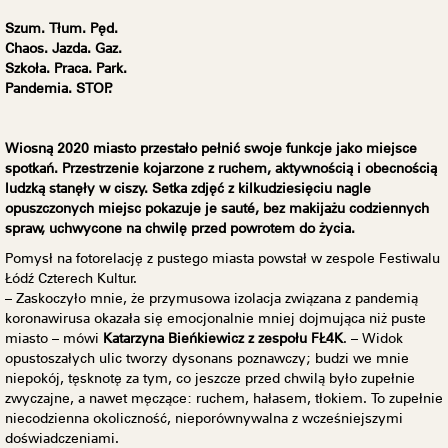
Szum. Tłum. Pęd.
Chaos. Jazda. Gaz.
Szkoła. Praca. Park.
Pandemia. STOP.
Wiosną 2020 miasto przestało pełnić swoje funkcje jako miejsce
spotkań. Przestrzenie kojarzone z ruchem, aktywnością i obecnością
ludzką stanęły w ciszy. Setka zdjęć z kilkudziesięciu nagle
opuszczonych miejsc pokazuje je sauté, bez makijażu codziennych
spraw, uchwycone na chwilę przed powrotem do życia.
Pomysł na fotorelację z pustego miasta powstał w zespole Festiwalu
Łódź Czterech Kultur.
– Zaskoczyło mnie, że przymusowa izolacja związana z pandemią
koronawirusa okazała się emocjonalnie mniej dojmująca niż puste
miasto – mówi
Katarzyna Bieńkiewicz z zespołu FŁ4K
. – Widok
opustoszałych ulic tworzy dysonans poznawczy; budzi we mnie
niepokój, tęsknotę za tym, co jeszcze przed chwilą było zupełnie
zwyczajne, a nawet męczące: ruchem, hałasem, tłokiem. To zupełnie
niecodzienna okoliczność, nieporównywalna z wcześniejszymi
doświadczeniami.