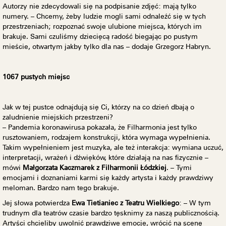
Autorzy nie zdecydowali się na podpisanie zdjęć: mają tylko
numery. – Chcemy, żeby ludzie mogli sami odnaleźć się w tych
przestrzeniach; rozpoznać swoje ulubione miejsca, których im
brakuje. Sami czuliśmy dziecięcą radość biegając po pustym
mieście, otwartym jakby tylko dla nas – dodaje Grzegorz Habryn.
1067 pustych miejsc
Jak w tej pustce odnajdują się Ci, którzy na co dzień dbają o
zaludnienie miejskich przestrzeni?
– Pandemia koronawirusa pokazała, że Filharmonia jest tylko
rusztowaniem, rodzajem konstrukcji, która wymaga wypełnienia.
Takim wypełnieniem jest muzyka, ale też interakcja: wymiana uczuć,
interpretacji, wrażeń i dźwięków, które działają na nas fizycznie –
mówi
Małgorzata Kaczmarek z Filharmonii Łódzkiej
. – Tymi
emocjami i doznaniami karmi się każdy artysta i każdy prawdziwy
meloman. Bardzo nam tego brakuje.
Jej słowa potwierdza
Ewa Tietianiec z Teatru Wielkiego
: – W tym
trudnym dla teatrów czasie bardzo tęsknimy za naszą publicznością.
Artyści chcieliby uwolnić prawdziwe emocje, wrócić na scenę