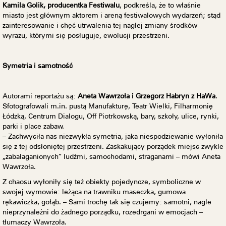
Kamila Golik, producentka Festiwalu
, podkreśla, że to właśnie
miasto jest głównym aktorem i areną festiwalowych wydarzeń; stąd
zainteresowanie i chęć utrwalenia tej nagłej zmiany środków
wyrazu, którymi się posługuje, ewolucji przestrzeni.
Symetria i samotność
Autorami reportażu są:
Aneta Wawrzoła
i Grzegorz Habryn z HaWa
.
Sfotografowali m.in. pustą Manufakturę, Teatr Wielki, Filharmonię
Łódzką, Centrum Dialogu, Off Piotrkowską, bary, szkoły, ulice, rynki,
parki i place zabaw.
– Zachwyciła nas niezwykła symetria, jaka niespodziewanie wyłoniła
się z tej odsłoniętej przestrzeni. Zaskakujący porządek miejsc zwykle
„zabałaganionych” ludźmi, samochodami, straganami – mówi Aneta
Wawrzoła.
Z chaosu wyłoniły się też obiekty pojedyncze, symboliczne w
swojej wymowie: leżąca na trawniku maseczka, gumowa
rękawiczka, gołąb. – Sami trochę tak się czujemy: samotni, nagle
nieprzynależni do żadnego porządku, rozedrgani w emocjach –
tłumaczy Wawrzoła.