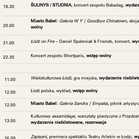
ŠULINYS / STUDNIA
, koncert zespołu Babadag,
wydarz
19.30
Miasto Babel:
Galeria W Y | Goodbye Chinatown
, akcj
20.00
wolny
Łódź on Fire
– Daniel Spaleniak & Friends
, koncert,
wyd
21.00
Koncert zespołu Shortparis
,
wstęp wolny
22.30
Wielokulturowa Łódź
, gra miejska,
wydarzenie niebilet
11.00
Łódź polska, wykład,
wstęp wolny
12.00
Miasto Babel:
Galeria Sandra | Empatia
, piknik artystyc
12.00
K
ulturowy assamblage
, warsztaty plastyczne z Przędzal
13.00
wydarzenie niebiletowane, rezerwacje
Zapisani
, premiera spektaklu Teatru Arlekin w Łodzi,
wy
16.00