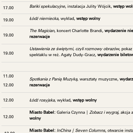
Bańki spekulacyjne
, instalacja Julity Wójcik,
wstęp wol
17.00
Łódź niemiecka
, wykład,
wstęp wolny
19.00
The Magician
, koncert Charlotte Brandi,
wydarzenie nie
19.00
rezerwacje
Ustawienia ze świętymi, czyli rozmowy obrazów
, poka
19.00
spektaklu w reż. Agaty Dudy-Gracz,
wydarzenie bileto
11.00
Spotkania z Panią Muzyką
, warsztaty muzyczne,
wydarz
12.00
rezerwacje
12.00
Łódź rosyjska
, wykład,
wstęp wolny
Miasto Babel:
Galeria Czynna |
Zobacz i wygraj
, akcja 
12.00
wolny
Miasto Babel:
InChina | Seven Columns
, otwarcie inst