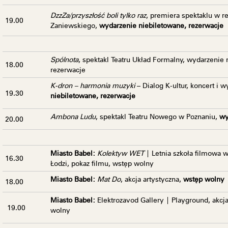
DzzZa/przyszłość boli tylko raz
, premiera spektaklu w r
19.00
Zaniewskiego,
wydarzenie niebiletowane, rezerwacje
Spólnota
, spektakl Teatru Układ Formalny, wydarzenie 
18.00
rezerwacje
K-dron – harmonia muzyki
– Dialog K-ultur
, koncert i 
19.30
niebiletowane, rezerwacje
Ambona Ludu
, spektakl Teatru Nowego w Poznaniu,
wy
20.00
Miasto Babel:
Kolektyw WET
| Letnia szkoła filmowa 
16.30
Łodzi
, pokaz filmu, wstęp wolny
Miasto Babel:
Mat Do
, akcja artystyczna,
wstęp wolny
18.00
Miasto Babel:
Elektrozavod Gallery | Playground
, akcj
19.00
wolny