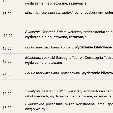
12.00
w
ydarzenie niebiletowane, rezerwacje
Łódź nie tylko czterech kultur?
, panel dyskusyjny,
wstę
18.00
Świątynie Czterech Kultur
, warsztaty architektoniczne d
12.00
wydarzenie niebiletowane, rezerwacje
Edi Rosner Jazz Band
,
koncert,
wydarzenie biletowane
18.00
Macbettu
, spektakl Sardegna Teatro i Compagnia Teatr
19.00
wydarzenie biletowane
Edi Rosner Jazz Band
, potańcówka,
wydarzenie bileto
21.00
Świątynie Czterech Kultur
, warsztaty architektoniczne d
12.00
szkół średnich, wydarzenie niebiletowane, rezerwacje
Świadkowie
, pokaz filmu w reż. Konstantina Fama i sp
18.00
wstęp wolny