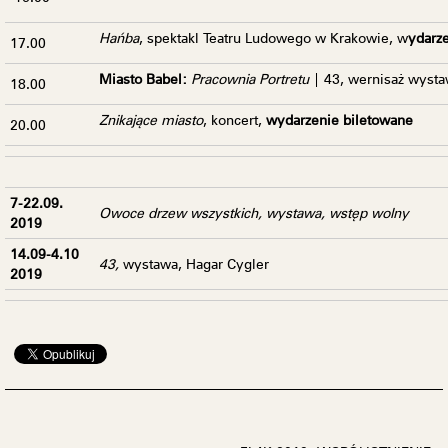
Hańba
, spektakl Teatru Ludowego w Krakowie, w
ydarz
17.00
Miasto Babel:
Pracownia Portretu
| 43
, wernisaż wyst
18.00
Znikające miasto
, koncert,
wydarzenie biletowane
20.00
7-22.09.
Owoce drzew wszystkich
, wystawa, wstęp wolny
2019
14.09-4.10
43,
wystawa, Hagar Cygler
2019