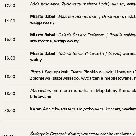
Łódź żydowska, Żydowscy malarze Łodzi
, wykład,
wstę
12.00
Miasto Babel:
Maarten Schuurman | Dreamland
, insta
14.00
wstęp wolny
Miasto Babel:
Galeria Śmierć Frajerom | Polskie rośliny
15.00
artystyczna,
wstęp wolny
Miasto Babel:
Galeria Serce Człowieka | Gorzki
, werni
16.00
wolny
Piotruś Pan
, spektakl Teatru Pinokio w Łodzi i Instytutu
16.00
Zbigniewa Raszewskiego, wydarzenie niebiletowane, 
Madaleine
, premiera monodramu Magdaleny Kumore
18.00
biletowane
Keren Ann z kwartetem smyczkowym
, koncert,
wydarz
20.00
Świątynie Czterech Kultur
, warsztaty architektoniczne d